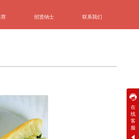
推荐
招贤纳士
联系我们
在线客服
在
线
工作时间
客
周一
至
周六
8:30-17:30
服